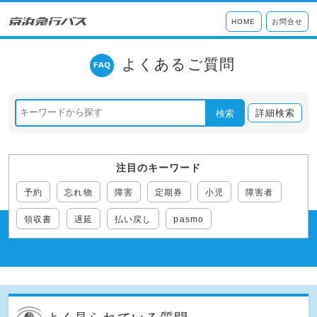
HOME
お問合せ
よくあるご質問
詳細検索
検索
注目のキーワード
予約
忘れ物
障害
定期券
小児
障害者
領収書
遅延
払い戻し
pasmo