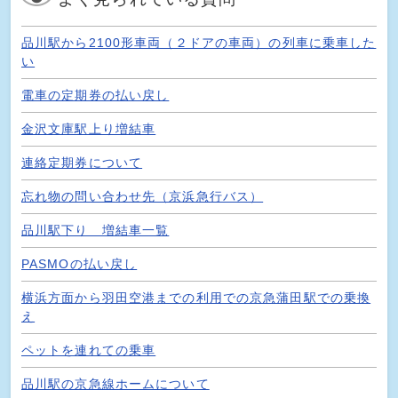
品川駅から2100形車両（２ドアの車両）の列車に乗車した
い
電車の定期券の払い戻し
金沢文庫駅上り増結車
連絡定期券について
忘れ物の問い合わせ先（京浜急行バス）
品川駅下り 増結車一覧
PASMOの払い戻し
横浜方面から羽田空港までの利用での京急蒲田駅での乗換
え
ペットを連れての乗車
品川駅の京急線ホームについて