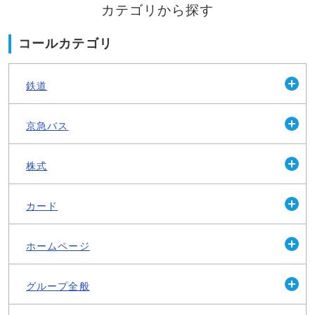
カテゴリから探す
コールカテゴリ
鉄道
開
く
京急バス
開
く
株式
開
く
カード
開
く
ホームページ
開
く
グループ全般
開
く